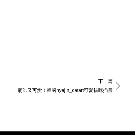
下一篇
萌帥又可愛！韓國hyejin_catart可愛貓咪插畫