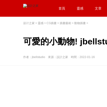
首頁
靈感
文章
设计之家
>
靈感
>
CG插畫
>
插畫藝術
>
動物插畫
>
可愛的小動物! jbell
作者：jbellstudio 來源：設計之家 時間：2022-01-16