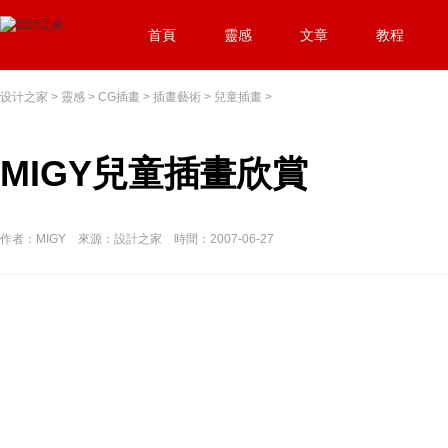
首頁
靈感
文章
教程
设计之家
>
靈感
>
CG插畫
>
插畫藝術
>
兒童插畫
>
MIGY兒童插畫欣賞
作者：MIGY 來源：設計之家 時間：2007-06-27