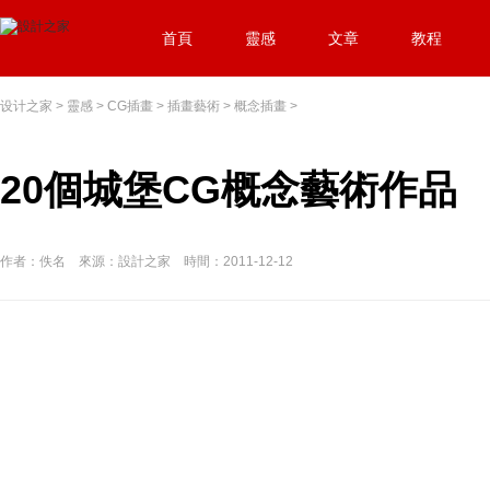
首頁
靈感
文章
教程
设计之家
>
靈感
>
CG插畫
>
插畫藝術
>
概念插畫
>
20個城堡CG概念藝術作品
作者：佚名 來源：設計之家 時間：2011-12-12