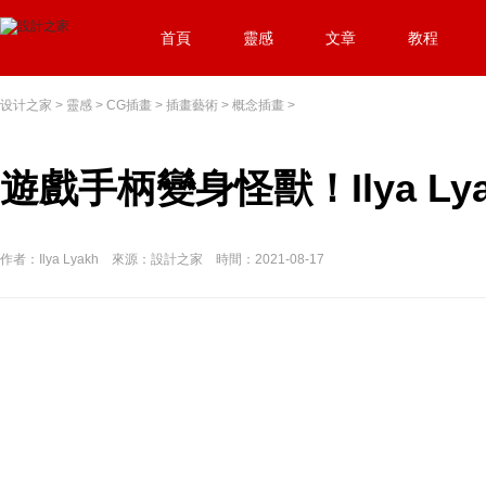
首頁
靈感
文章
教程
设计之家
>
靈感
>
CG插畫
>
插畫藝術
>
概念插畫
>
遊戲手柄變身怪獸！Ilya Ly
作者：Ilya Lyakh 來源：設計之家 時間：2021-08-17