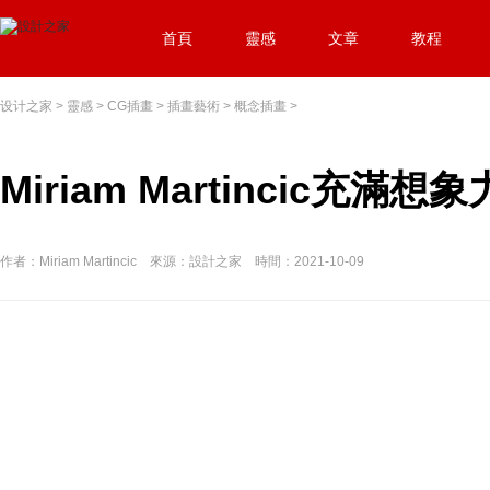
首頁
靈感
文章
教程
设计之家
>
靈感
>
CG插畫
>
插畫藝術
>
概念插畫
>
Miriam Martincic充滿
作者：Miriam Martincic 來源：設計之家 時間：2021-10-09