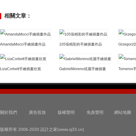
相關文章：
AmandaMocci手繪插畫作品
105張精彩的手繪插畫作品
LizaCorbett手繪插畫欣賞
GabrielMoreno炫麗手繪插畫
Torner
關於我們
廣告投放
版權聲明
免責聲明
網站地圖
版權所有 2006-2020 設計之家(www.sj33.cn)