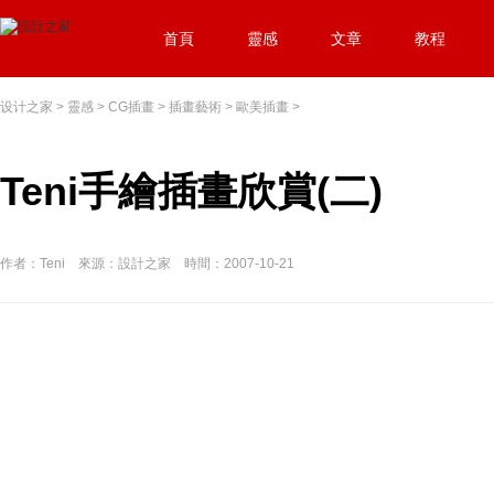
首頁
靈感
文章
教程
设计之家
>
靈感
>
CG插畫
>
插畫藝術
>
歐美插畫
>
Teni手繪插畫欣賞(二)
作者：Teni 來源：設計之家 時間：2007-10-21