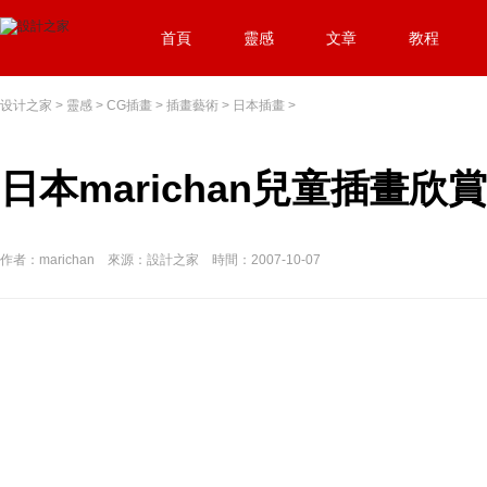
首頁
靈感
文章
教程
设计之家
>
靈感
>
CG插畫
>
插畫藝術
>
日本插畫
>
日本marichan兒童插畫欣賞
作者：marichan 來源：設計之家 時間：2007-10-07