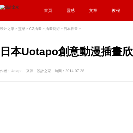
首頁
靈感
文章
教程
设计之家
>
靈感
>
CG插畫
>
插畫藝術
>
日本插畫
>
日本Uotapo創意動漫插畫
作者：Uotapo 來源：設計之家 時間：2014-07-28