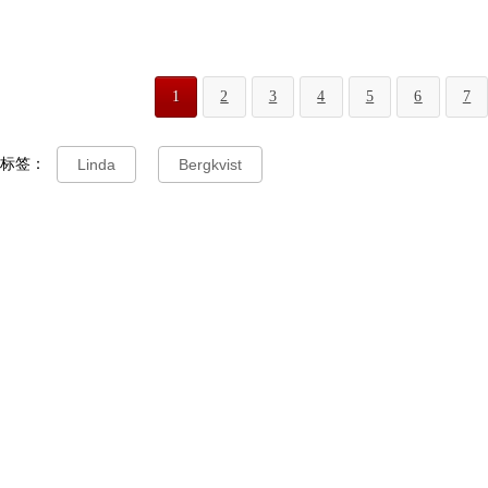
1
2
3
4
5
6
7
标签：
Linda
Bergkvist