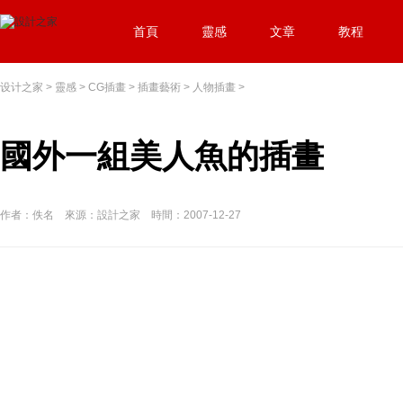
首頁
靈感
文章
教程
设计之家
>
靈感
>
CG插畫
>
插畫藝術
>
人物插畫
>
國外一組美人魚的插畫
作者：佚名 來源：設計之家 時間：2007-12-27