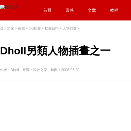
首頁
靈感
文章
教程
设计之家
>
靈感
>
CG插畫
>
插畫藝術
>
人物插畫
>
Dholl另類人物插畫之一
作者：Dholl 來源：設計之家 時間：2008-05-31