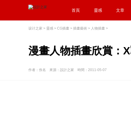
首頁
靈感
文章
设计之家
>
靈感
>
CG插畫
>
插畫藝術
>
人物插畫
>
漫畫人物插畫欣賞：X戰
作者：佚名 來源：設計之家 時間：2011-05-07