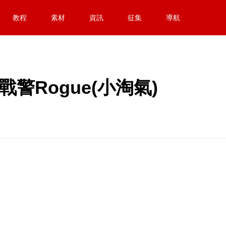
教程
素材
資訊
征集
導航
警Rogue(小淘氣)