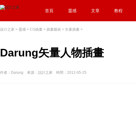
首頁
靈感
文章
教程
设计之家
>
靈感
>
CG插畫
>
插畫藝術
>
矢量插畫
>
Darung矢量人物插畫
作者：Darung 來源：設計之家 時間：2012-05-25