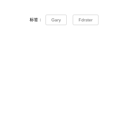
标签：
Gary
Fdrster