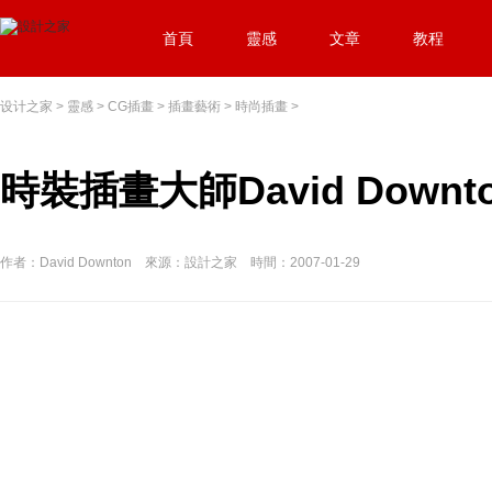
首頁
靈感
文章
教程
设计之家
>
靈感
>
CG插畫
>
插畫藝術
>
時尚插畫
>
時裝插畫大師David Downt
作者：David Downton 來源：設計之家 時間：2007-01-29