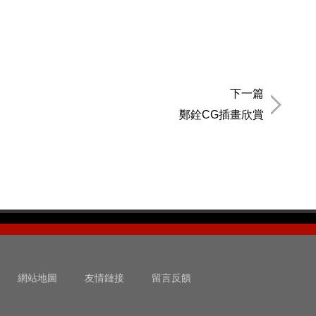
下一篇
鄭銓CG插畫欣賞
網站地圖
友情鏈接
留言反饋