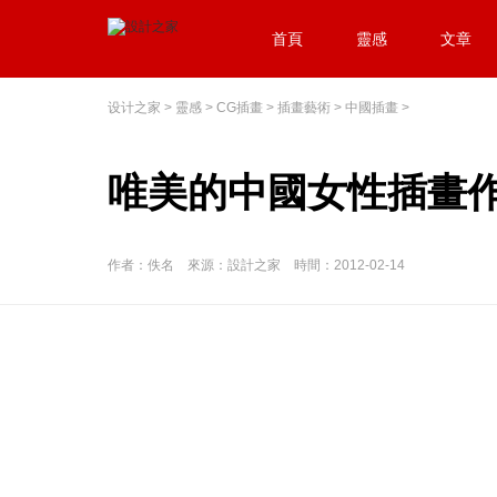
首頁
靈感
文章
设计之家
>
靈感
>
CG插畫
>
插畫藝術
>
中國插畫
>
唯美的中國女性插畫
作者：佚名 來源：設計之家 時間：2012-02-14