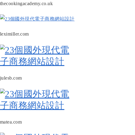
thecookingacademy.co.uk
leximiller.com
julesb.com
matea.com