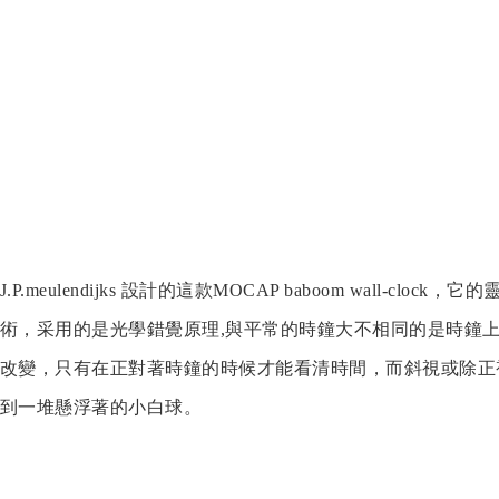
J.P.meulendijks 設計的這款MOCAP baboom wall-c
術，采用的是光學錯覺原理,與平常的時鐘大不相同的是時鐘
改變，只有在正對著時鐘的時候才能看清時間，而斜視或除正
到一堆懸浮著的小白球。