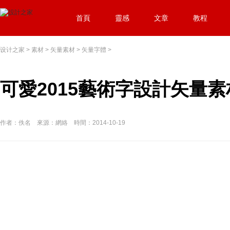
首頁
靈感
文章
教程
设计之家
>
素材
>
矢量素材
>
矢量字體
>
可愛2015藝術字設計矢量素
作者：佚名 來源：網絡 時間：2014-10-19