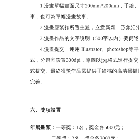
1.漫畫單幅畫面尺寸200mm*200mm，手
事，也可為單幅漫畫故事。
2.漫畫應緊扣所選主題，立意新穎、形象活
3.漫畫作品的文字說明（500字以內）要簡
4.漫畫提交：運用 Illustrator、photo
式，分辨率設置300dpi，導圖以jpg格式進行
式提交。最終獲獎作品需提供手繪稿的高清掃描
完善。
六、獎項設置
年曆畫類：
一等獎：1名，獎金各5000元；
二等獎：2名，獎金各2000元；