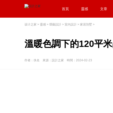
首頁
靈感
文章
设计之家
>
靈感
>
環藝設計
>
室內設計
>
家居別墅
>
溫暖色調下的120平
作者：佚名 來源：設計之家 時間：2024-02-23