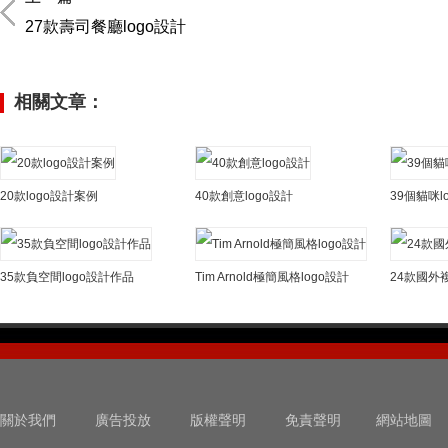
27款壽司餐廳logo設計
相關文章：
20款logo設計案例
40款創意logo設計
39個貓咪l
35款負空間logo設計作品
Tim Arnold極簡風格logo設計
24款國外複
關於我們
廣告投放
版權聲明
免責聲明
網站地圖