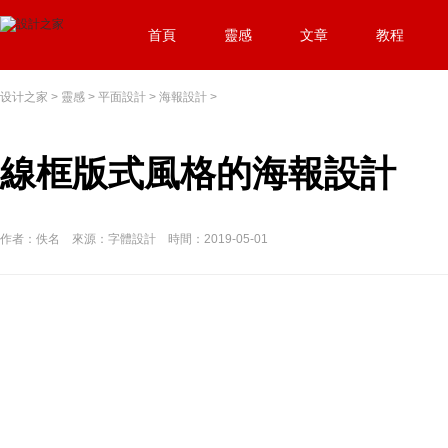
首頁
靈感
文章
教程
设计之家
>
靈感
>
平面設計
>
海報設計
>
線框版式風格的海報設計
作者：佚名 來源：字體設計 時間：2019-05-01