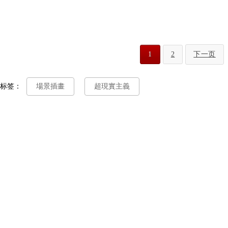
1
2
下一页
标签：
場景插畫
超現實主義