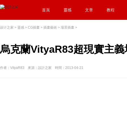
首頁
靈感
文章
教程
设计之家
>
靈感
>
CG插畫
>
插畫藝術
>
場景插畫
>
烏克蘭VityaR83超現實主
作者：VityaR83 來源：設計之家 時間：2013-04-21