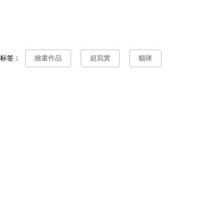
标签：
繪畫作品
超寫實
貓咪