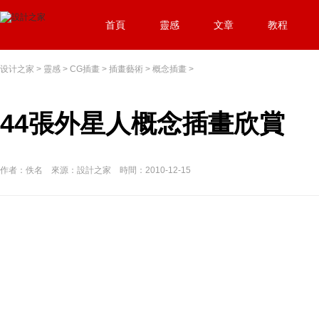
首頁
靈感
文章
教程
设计之家
>
靈感
>
CG插畫
>
插畫藝術
>
概念插畫
>
44張外星人概念插畫欣賞
作者：佚名 來源：設計之家 時間：2010-12-15