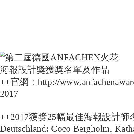
++官網：http://www.anfachenaward.
2017
++2017獲獎25幅最佳海報設計
Deutschland: Coco Bergholm, Kath