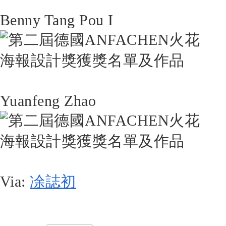
Benny Tang Pou I
Yuanfeng Zhao
Via:
凃誌初