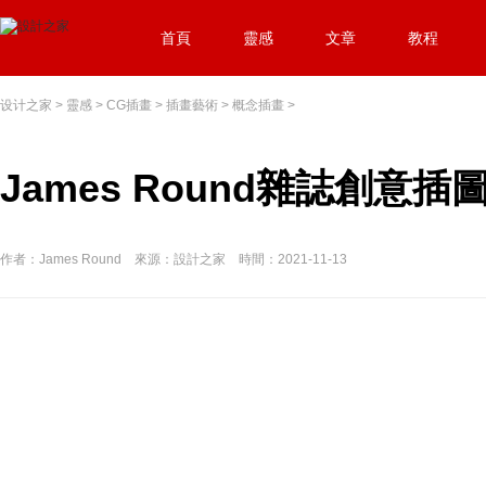
首頁
靈感
文章
教程
设计之家
>
靈感
>
CG插畫
>
插畫藝術
>
概念插畫
>
James Round雜誌創意插
作者：James Round 來源：設計之家 時間：2021-11-13