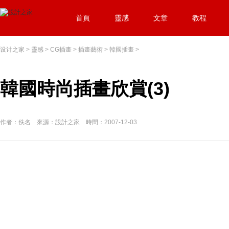
首頁
靈感
文章
教程
设计之家
>
靈感
>
CG插畫
>
插畫藝術
>
韓國插畫
>
韓國時尚插畫欣賞(3)
作者：佚名 來源：設計之家 時間：2007-12-03