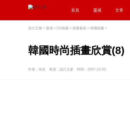
首頁
靈感
文章
设计之家
>
靈感
>
CG插畫
>
插畫藝術
>
韓國插畫
>
韓國時尚插畫欣賞(8)
作者：佚名 來源：設計之家 時間：2007-12-03