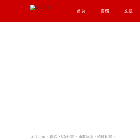
首頁
靈感
文章
设计之家
>
靈感
>
CG插畫
>
插畫藝術
>
韓國插畫
>