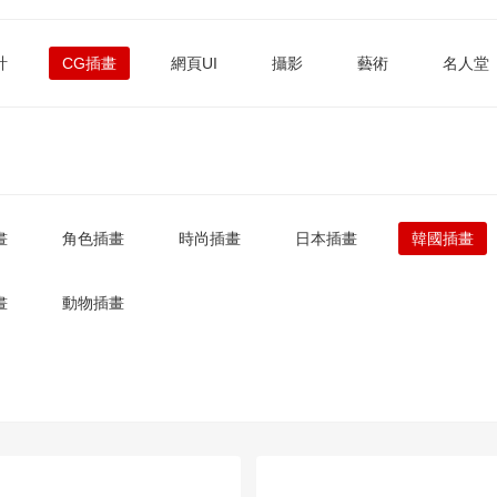
計
CG插畫
網頁UI
攝影
藝術
名人堂
畫
角色插畫
時尚插畫
日本插畫
韓國插畫
畫
動物插畫