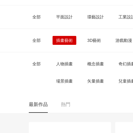
全部
平面設計
環藝設計
工業設
全部
插畫藝術
3D藝術
游戲動漫
全部
人物插畫
概念插畫
奇幻插
場景插畫
矢量插畫
兒童插
最新作品
熱門