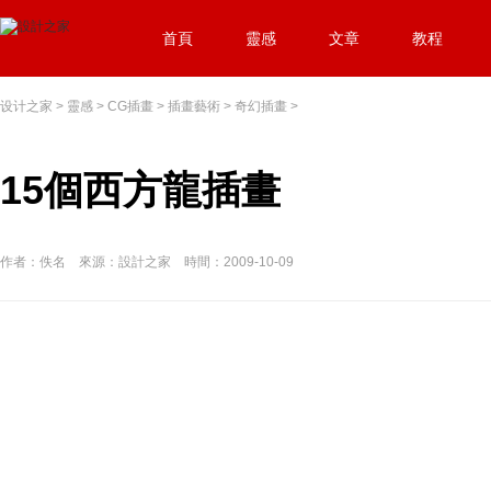
首頁
靈感
文章
教程
设计之家
>
靈感
>
CG插畫
>
插畫藝術
>
奇幻插畫
>
15個西方龍插畫
作者：佚名 來源：設計之家 時間：2009-10-09