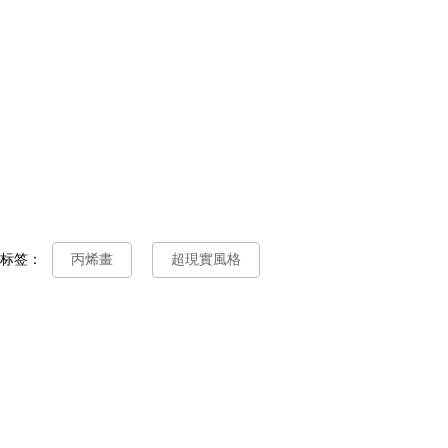
标签：
丙烯畫
超現實風格