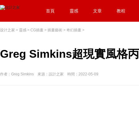
首頁
靈感
文章
教程
设计之家
>
靈感
>
CG插畫
>
插畫藝術
>
奇幻插畫
>
Greg Simkins超現實風
作者：Greg Simkins 來源：設計之家 時間：2022-05-09