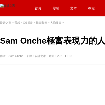
首頁
靈感
文章
教程
设计之家
>
靈感
>
CG插畫
>
插畫藝術
>
人物插畫
>
Sam Onche極富表現力
作者：Sam Onche 來源：設計之家 時間：2021-11-18