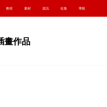
教程
素材
資訊
征集
導航
拚貼插畫作品