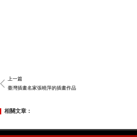
上一篇
臺灣插畫名家張曉萍的插畫作品
相關文章：