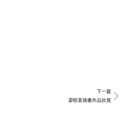
下一篇
梁暄茗插畫作品欣賞