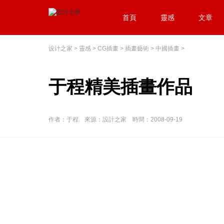
首頁
靈感
文章
设计之家
>
靈感
>
CG插畫
>
插畫藝術
>
中國插畫
>
于程精美插畫作品
作者：于程 來源：設計之家 時間：2008-09-19