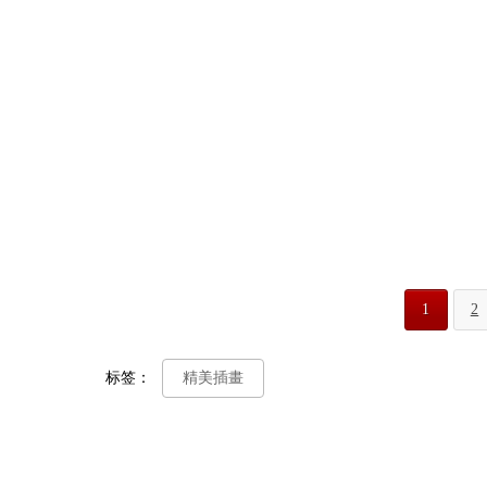
1
2
标签：
精美插畫