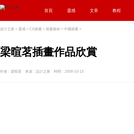
首頁
靈感
文章
教程
设计之家
>
靈感
>
CG插畫
>
插畫藝術
>
中國插畫
>
梁暄茗插畫作品欣賞
作者：梁暄茗 來源：設計之家 時間：2008-10-15