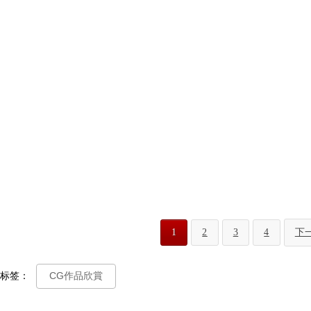
1
2
3
4
下
标签：
CG作品欣賞