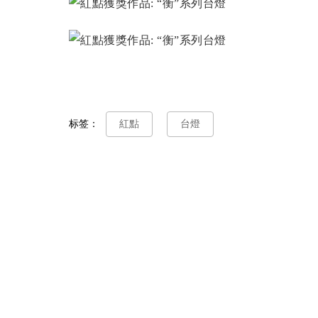
标签：
紅點
台燈