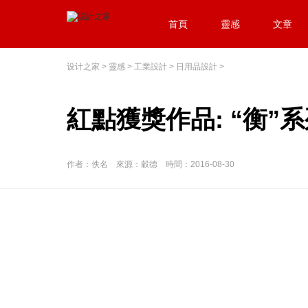
首頁
靈感
文章
设计之家
>
靈感
>
工業設計
>
日用品設計
>
紅點獲獎作品: “衡”
作者：佚名 來源：穀德 時間：2016-08-30