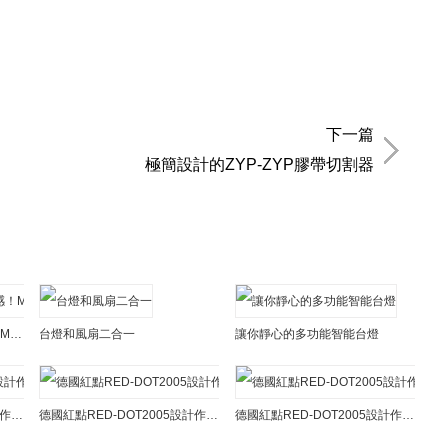
下一篇
極簡設計的ZYP-ZYP膠帶切割器
來自古典藝術和建築的靈感！Mosaic台燈設計
台燈和風扇二合一
讓你靜心的多功能智能台燈
德國紅點RED-DOT2005設計作品之衛浴篇
德國紅點RED-DOT2005設計作品之日用品篇
德國紅點RED-DOT2005設計作品之廚房用品篇