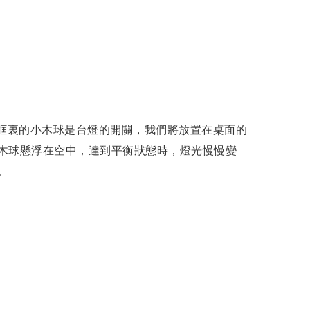
木框裏的小木球是台燈的開關，我們將放置在桌面的
木球懸浮在空中，達到平衡狀態時，燈光慢慢變
。