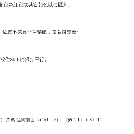
顏色為紅色或其它顏色以便區分。
。位置不需要非常精確，隨著感覺走~
住Shift鍵保持平行。
貼到前面（Ctrl + F）。按CTRL + SHIFT +