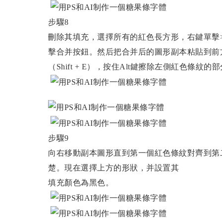
步驟8
刪除其填充，選擇所有的紅色長方形，右鍵單擊>建
擊合并按鈕。然后把合并后的圖形副本粘貼到前方（CTR
（Shift + E），按住Alt鍵擦除左側紅色條紋的
步驟9
向右移動副本圖形直到第一個紅色條紋對齊到第
楚。現在選擇上方的形狀，并設置其
填充顏色為黑色。