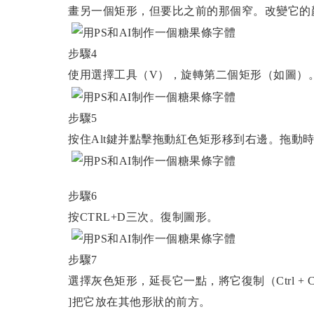
畫另一個矩形，但要比之前的那個窄。改變它的
步驟4
使用選擇工具（V），旋轉第二個矩形（如圖）
步驟5
按住Alt鍵并點擊拖動紅色矩形移到右邊。拖動時按
步驟6
按CTRL+D三次。復制圖形。
步驟7
選擇灰色矩形，延長它一點，將它復制（Ctrl + C）并粘
]把它放在其他形狀的前方。