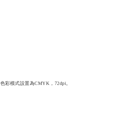
文件，色彩模式設置為CMYK，72dpi。
。