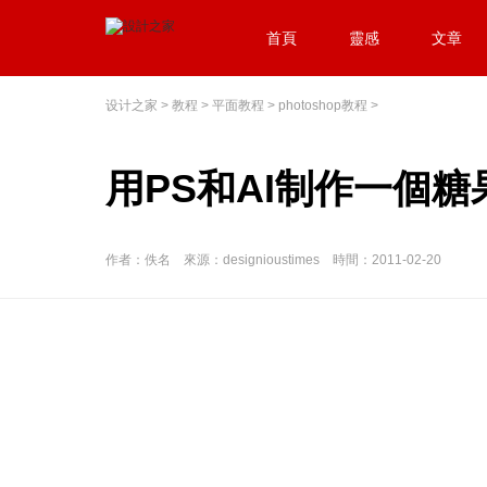
首頁
靈感
文章
设计之家
>
教程
>
平面教程
>
photoshop教程
>
用PS和AI制作一個
作者：佚名 來源：designioustimes 時間：2011-02-20