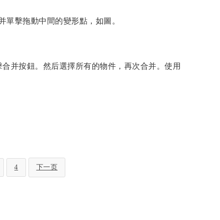
鍵并單擊拖動中間的變形點，如圖。
擊合并按鈕。然后選擇所有的物件，再次合并。使用
。
4
下一页