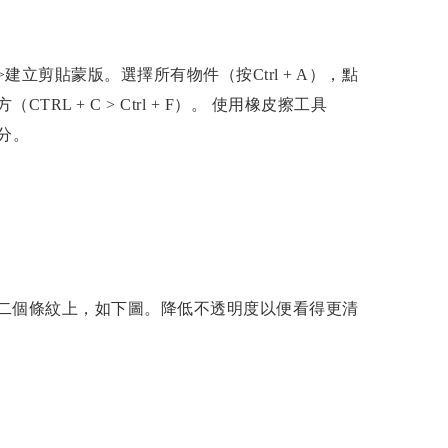
立剪貼蒙版。選擇所有物件（按Ctrl + A），點
L + C > Ctrl + F）。 使用橡皮擦工具
部分。
二個條紋上，如下圖。降低不透明度以便看得更清