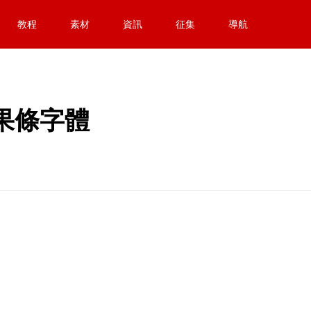
教程
素材
資訊
征集
導航
糖果條字體