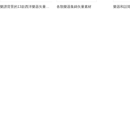
樂譜背景的13款西洋樂器矢量素材
各類樂器集錦矢量素材
樂器和話