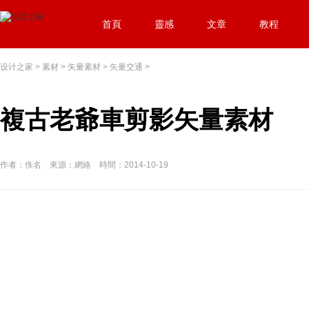
首頁
靈感
文章
教程
设计之家
>
素材
>
矢量素材
>
矢量交通
>
複古老爺車剪影矢量素材
作者：佚名 來源：網絡 時間：2014-10-19