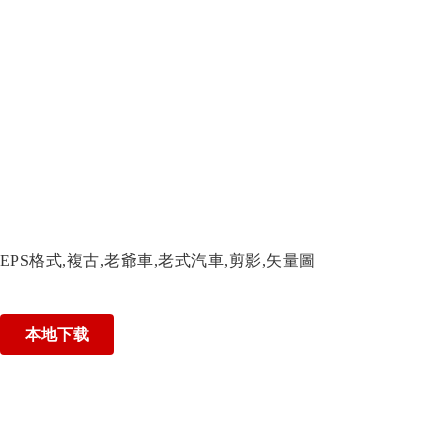
EPS格式,複古,老爺車,老式汽車,剪影,矢量圖
本地下载