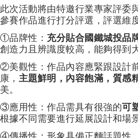
此次活動將由特邀行業專家評委
參賽作品進行打分評選，評選維
①品牌性：
充分貼合國鐵城投品
創造力且辨識度較高，能夠得到
②美觀性：作品內容應緊跟設計
康，
主題鮮明，內容飽滿，質感
美。
③應用性：作品需具有很強的
可
根據不同需要進行延展設計和場
④傳播性：形象具備正麵話題性