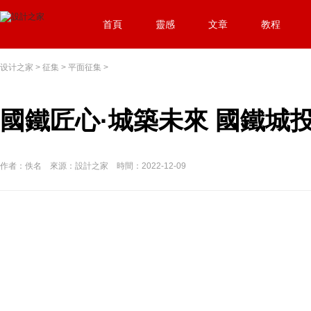
首頁
靈感
文章
教程
设计之家
>
征集
>
平面征集
>
國鐵匠心·城築未來 國鐵城
作者：佚名 來源：設計之家 時間：2022-12-09