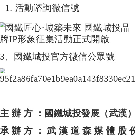
活動谘詢微信號
3、國鐵城投官方微信公眾號
主 辦 方 ：國鐵城投發展（武漢
承 辦 方 ： 武 漢 道 森 媒 體 股 