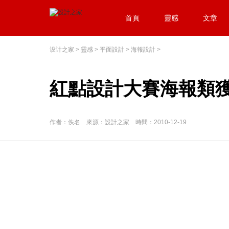
首頁
靈感
文章
设计之家
>
靈感
>
平面設計
>
海報設計
>
紅點設計大賽海報類獲
作者：佚名 來源：設計之家 時間：2010-12-19