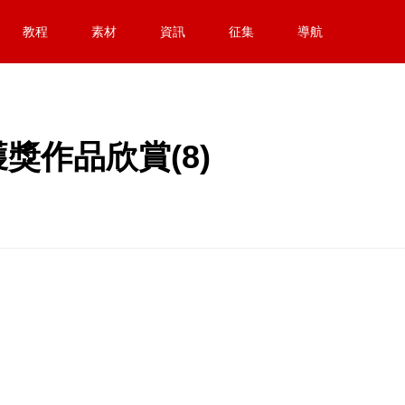
教程
素材
資訊
征集
導航
獎作品欣賞(8)