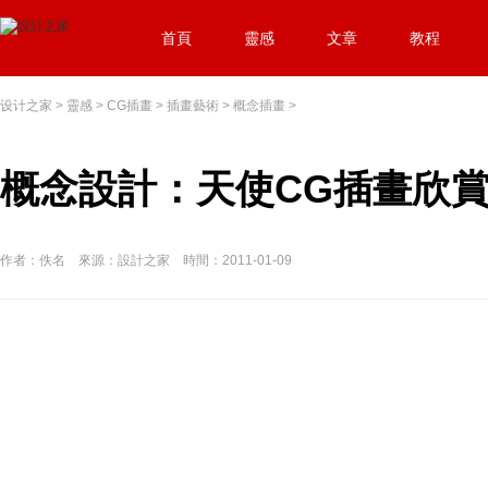
首頁
靈感
文章
教程
设计之家
>
靈感
>
CG插畫
>
插畫藝術
>
概念插畫
>
概念設計：天使CG插畫欣
作者：佚名 來源：設計之家 時間：2011-01-09