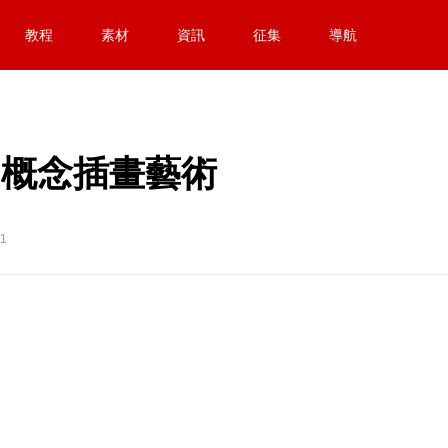
教程
素材
資訊
征集
導航
naud概念插畫藝術
1