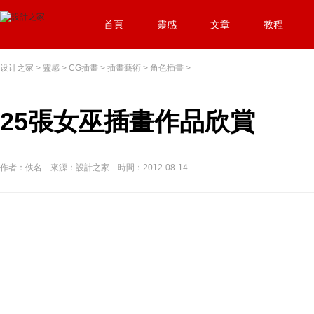
首頁
靈感
文章
教程
设计之家
>
靈感
>
CG插畫
>
插畫藝術
>
角色插畫
>
25張女巫插畫作品欣賞
作者：佚名 來源：設計之家 時間：2012-08-14