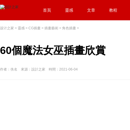
首頁
靈感
文章
教程
设计之家
>
靈感
>
CG插畫
>
插畫藝術
>
角色插畫
>
60個魔法女巫插畫欣賞
作者：佚名 來源：設計之家 時間：2021-06-04