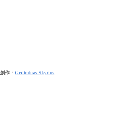
創作：
Gediminas Skyrius